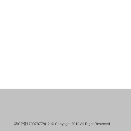
鄂ICP备17007877号-2
© Copyright 2018 All Right Reserved